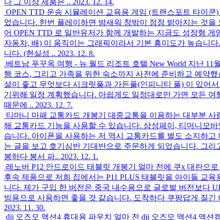
나 그 이상 제품은 ..
2023. 12. 14.
OPEN TTD 운송 시뮬레이션 교육용 게임 (트랜스포트 타이쿤)
었습니다. 한번 플레이하면 밤새워 창밖이 점점 밝아지는 것을 
어 OPEN TTD 로 일반유저가 함께 개발하는 지금도 성장형 게
자동차, 배) 이 움직이는 그래픽이라서 기본 흥미도가 높습니다
니다. (현실성 ..
2023. 12. 8.
베트남 푸꾸옥 여행 - 뉴 월드 리조트 호텔 New World
지난 11
행 코스, 그리고 가족을 위한 숙소까지 사전에 준비하고 예약했습
설이 좋고 무엇보다 시크릿풀과 가든풀(인피니티 풀) 이 있어서 호
기위해 일정 계획했습니다. 아쉽게도 일정대로만 가면 모든 여행
때문에 ..
2023. 12. 7.
티머니 마패 교통카드 개봉기
대중교통을 이용하는 대부분 사람
해 교통카드 기능을 사용할 수 있습니다. 삼성페이, 티머니모
습니다. 아이폰을 사용하는 저 역시 교통카드를 별도 소지하고 
는 글을 보고 호기심반 기대반으로 주문하게 되었습니다. 그리
봉하다 봉서 파..
2023. 12. 1.
레노버 P12 안드로이드 태블릿 개봉기
얼마 전에 쿠x 대란으로
후속 제품으로 저희 집에서는 P11 PLUS 태블릿을 아이들 교
니다. 제가 구입 한 버전은 중국 내수용으로 글로벌 버전보다 U
빙용으로 사용하면 좋을 것 같습니다. 도착하다 쿠팡답게 질긴 
2023. 11. 30.
dji 오즈모 액션4 휴대용 파우치
얼마 전 dji 오즈모 액션4 