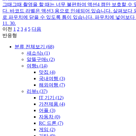
그때그때 촬영을 할 때는 너무 불편하여 액션4 캠만 보호할 수
다. 바코드 라벨은 액션3 용으로 인쇄되어 있습니다. 살펴보다
로 파우치에 닫을 수 있도록 틈이 있습니다. 파우치에 넣어보다 
11. 30.
이전
1
2
3
4
5
다음
반응형
분류 전체보기
(68)
새소식s
(1)
알뜰구매s
(2)
여행s
(14)
맛집
(4)
국내여행
(3)
해외여행
(7)
리뷰s
(37)
IT 기기
(12)
가전제품
(4)
어플
(3)
자동차
(0)
RC 드론
(7)
게임
(2)
기타
(9)