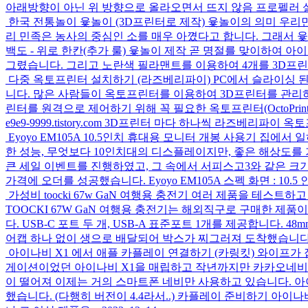
아래방향이 아닌 위 방향으로 올라오면서 뜨지 않음 프로펠러 
한국 전통놀이 윷놀이 (3D프린터로 제작)
윷놀이의 의미 우리민
리 민족은 농사의 중심인 소를 매우 아꼈다고 합니다. 그래서 윷놀이도 소의 
백도 - 위로 한칸(추가 룰) 윷놀이 제작 곧 명절를 맞이하여 
그렸습니다. 그리고 노란색 필라맨트를 이용하여 4개를 3D프린팅
다중 옥토프린터 설치하기 (라즈베리파이)
PC에서 슬라이싱 
니다. 많은 사람들이 옥토프린터를 이용하여 3D프린터를 관리하고 있습니
린터를 원격으로 제어하기 위해 꼭 필요한 옥토프린터(OctoPri
e9e9-9999.tistory.com 3D프린터 마다 하나씩 라즈베
Eyoyo EM105A 10.5인치 휴대용 모니터 개봉 사용기
집에서 일
한 성능, 무엇보다 10인치대의 디스플레이지만, 좋은 해상도
큰 세일 이벤트를 진행하였고, 그 속에서 서피스고3와 같은 크
가격에 오더를 성공했습니다. Eyoyo EM105A 스펙 화면 : 10.5 인치 I
가성비 toocki 67w GaN 여행용 충전기
여러 제품을 테스트하고
TOOCKI 67W GaN 여행용 충전기는 해외직구로 구매한 제품
다. USB-C 포트 두 개, USB-A 표준포트 1개를 제공합니다. 
어캡 하나 없이 생으로 배달되어 박스가 찌그러져 도착했습니다. 
아이나비 X1 에서 애플 카플레이 연결하기 (카링킷)
와이프가 
게이션이었던 아이나비 X1을 매립하고 작년까지만 카카오네비와
이 떨어져 이제는 거의 스마트폰 네비만 사용하고 있습니다. 아
했습니다. (다행히 버전이 4.4라서..) 카플레이 준비하기 아