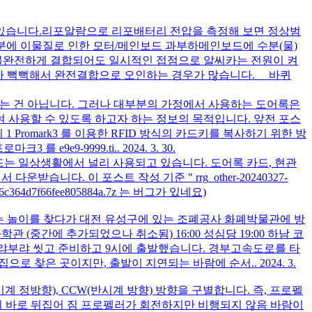
우가 있습니다.리포알람으로 리포배터리 전압을 측정해 보면 정상범
동 부분에 이물질로 인한 모터/메인보드 과부하메인보드에 수분(물)
 불완전하게 결합되어도 일시적인 접점으로 알씨카는 전원이 켜
넥터가 뻑뻑해서 완전결합으로 오인하는 경우가 많습니다. 바퀴
하는 건 아닙니다. 그러나 대부분의 가정에서 사용하는 도어록은
 사용할 수 있도록 하고자 하는 정보의 목적입니다. 앞전 포스
1 Promark3 를 이용한 RFID 방식의 카드키를 복사하기 위한 방
를 e9e9-9999.ti..
2024. 3. 30.
D 카드는 일상생활에서 널리 사용되고 있습니다. 도어록 카드, 현관
니다. 이 포스트 작성 기준 " rrg_other-20240327-
c6c364d7f66fee805884a.7z 는 버그가 있네요)
는 놀이를 찾다가 대전 유성구에 있는 조폐공사 화폐박물관에 방
학관 (중간에 추가되었으나 취소됨) 16:00 성심당 19:00 하남 코
.. 부랴부랴 씻고 준비하고 9시에 출발했습니다. 경부고속도로를 타
맛집으로 찾은 곳이지만, 출발이 지연되는 바람에 순서..
2024. 3.
계 정방향), CCW(반시계 방향) 방향을 구별합니다. 즉, 프로펠
시 바로 뒤집어 짐 프로펠러가 회전하지만 비행되지 않음 바람이