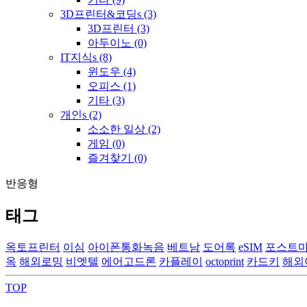
3D프린터&코딩s
(3)
3D프린터
(3)
아두이노
(0)
IT지식s
(8)
윈도우
(4)
오피스
(1)
기타
(3)
개인s
(2)
소소한 일상
(2)
게임
(0)
즐겨찾기
(0)
반응형
태그
옥토프린터
이심
아이폰통화녹음
베트남
도어록
eSIM
포스트
옥
해외로밍
비엣텔
에어고드론
카플레이
octoprint
카드키
해외
TOP