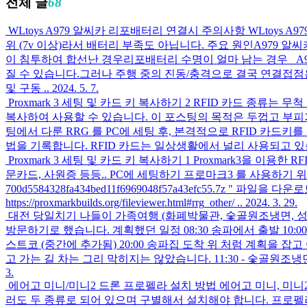
전체 글
68
WLtoys A979 알씨카 리포배터리 연결시 주의사항
WLtoys
위 (7v 이상)라서 배터리 부족도 아닙니다. 주요 원인A979 
이 침투하여 합선난 경우리포배터리 수명이 얼마 남는 경우 A
질 수 있습니다.그러나 주행 중의 진동/충격으로 결국 연결접
및 구동 ..
2024. 5. 7.
Proxmark 3 세팅 및 카드 키 복사하기 2
RFID 카드 종류는 무
복사하여 사용할 수 있습니다. 이 포스팅의 목적은 두껍고 부피
팅에서 다룬 RRG 를 PC에 세팅 후, 본격적으로 RFID 카드키를 
법을 기록합니다. RFID 카드는 일상생활에서 널리 사용되고 있습니다.
Proxmark 3 세팅 및 카드 키 복사하기 1
Proxmark3을 이용한
문카드, 사원증 등등.. PC에 세팅하기 프로마크3 를 사용하기 위해
700d5584328fa434bed11f6969048f57a43efc55.7z " 파일을 다운
https://proxmarkbuilds.org/fileviewer.html#rrg_other/ ..
2024. 3. 29.
대전 당일치기 나들이 가족여행 (화폐박물관, 숯골원조냉면, 성
방문하기로 했습니다. 계획했던 일정 08:30 송파에서 출발 10:00
스트코 (중간에 추가됨) 20:00 송파집 도착 위 처럼 계획을 잡
고 가는 길 차는 그리 막히지는 않았습니다. 11:30 - 숯골원
3.
에어고 미니/미니2 드론 프로펠라 설치 방법
에어고 미니, 미니
러도 두 종류로 되어 있으며 구별해서 설치해야 합니다. 프로펠