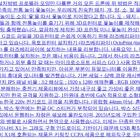
설치방법 프로펠러 모양만 다를뿐 거의 모든 드론에 위 방법은 적
족의 전통 놀이 윷놀이는 우리에게 친숙한 돼지, 개, 양, 소, 
'윷'을 따서 윷놀이로 지어졌다고 합니다. 도 - 돼지 - 1칸 개 - 개(멍
아이들과 함께 전통놀이를 즐기기 위해 3D프린터로 윷놀이를 제작
 출력했습니다. 깔끔하게 제작된 3D 프린팅 미니 윷놀이 완성! 
된 G코드 파일을 3D프린터로 손쉽게 이동하기 위해 라즈베리파
다. 옥토프린터 설치하기 (라즈베리파이) OctoPrint (tistory
nt) 를 라즈베리파이에 설치하는 내용을 리뷰합니다. 내용요약: 1
리파이 옥토프린터를 설치하는 것은 꽤나 비용이 듭니다. 그래서 하나의 
하거나 외부 출장 갈 때는 마이크로소프트 서피스 GO 3 사용 업
를 가지고 있어서 만족하지만, 아쉬운 부분이 듀얼모니터를 이용한
기의 휴대용 모니터를 발견했습니다. 기본 세일 + 샵백 경유 캐시
PS 패널 비율 : 3:2 해상도 : 1920 x 1280 색재현률 : RGB 100%
 분해하는 충전기 제품리뷰에서 가장 내구성 좋고 가성비 좋은 
이지만 한국 규격을 지원하고, 1만원대 초반에 GaN 적용으로 소형
48mm 한국 220v 전기코드 규격을 지원합니다. (유럽형 44mm 
박스 뒷면에는 한글 QC 스티커가 부착되어 있습니다. 박스 상단
집에서 운행하는 차량은 쉐보레 올란도이며, 2015년도에 구입한
 병렬로 사용하면서 현역으로 사용했습니다. 이제는 단종된 안드로
이나비 X1 는 그래도 구형 안드로이드 기반이기 때문에 USB 
이나비 X1에 호환되는 제품은 키링킷 CCPA 제품으로 해외직구로