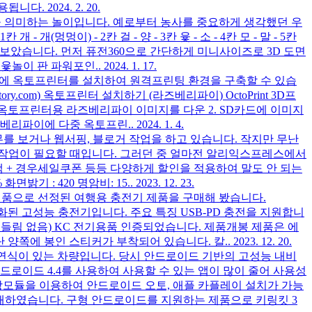
용됩니다.
2024. 2. 20.
말 을 의미하는 놀이입니다. 예로부터 농사를 중요하게 생각했던 우
멍이) - 2칸 걸 - 양 - 3칸 윷 - 소 - 4칸 모 - 말 - 5칸
해보았습니다. 먼저 퓨전360으로 간단하게 미니사이즈로 3D 도면
윷놀이 판 파워포인..
2024. 1. 17.
이에 옥토프린터를 설치하여 원격프린팅 환경을 구축할 수 있습
.com) 옥토프린터 설치하기 (라즈베리파이) OctoPrint 3D프
. 옥토프린터용 라즈베리파이 이미지를 다운 2. SD카드에 이미지
라즈베리파이에 다중 옥토프린..
2024. 1. 4.
무를 보거나 웹서핑, 블로거 작업을 하고 있습니다. 작지만 무난
 작업이 필요할 때입니다. 그러던 중 얼마전 알리익스프레스에서
백 + 경우세일쿠폰 등등 다양하게 할인을 적용하여 말도 안 되는
 화면밝기 : 420 명암비: 15..
2023. 12. 23.
제품으로 선정된 여행용 충전기 제품을 구매해 봤습니다.
화된 고성능 충전기입니다. 주요 특징 USB-PD 충전을 지원합니
아님, 흔들림 없음) KC 전기용품 인증되었습니다. 제품개봉 제품은 에
 양쪽에 봉인 스티커가 부착되어 있습니다. 칼..
2023. 12. 20.
 연식이 있는 차량입니다. 당시 안드로이드 기반의 고성능 내비
이드 4.4를 사용하여 사용할 수 있는 앱이 많이 줄어 사용성
확장모듈을 이용하여 안드로이드 오토, 애플 카플레이 설치가 가능
 구매하였습니다. 구형 안드로이드를 지원하는 제품으로 키링킷 3