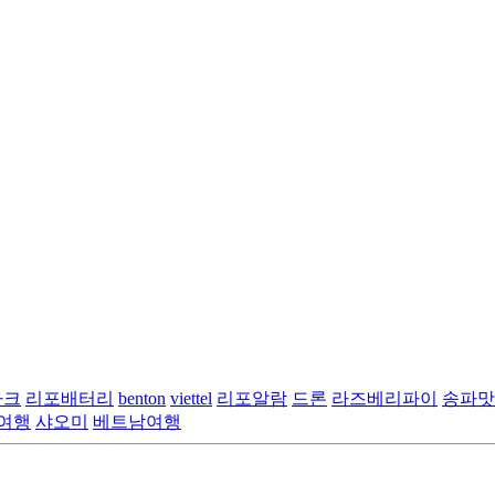
마크
리포배터리
benton
viettel
리포알람
드론
라즈베리파이
송파맛
여행
샤오미
베트남여행