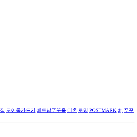
집
도어록카드키
베트남푸꾸옥
더혼
로밍
POSTMARK
dji
푸꾸