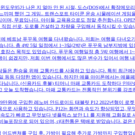
윈도우95가 나온 지 얼마 안 된 시절, 도스(DOS)에서 확장메
느끼며 했던 그 게임.. 트랜스포트 타이쿤 운송 시물레이션 게임
임이며, 무료입니다. 아이들 교육용으로도 정말 추천합니다. OPEN
. 직접 선로, 도로를 건설하고 차량을 구입해서 동작시킬 수 있습
월에 베트남 푸꾸옥 여행을 다녀왔습니다. 저희는 여행을 다녀오기
니다. 총 4박 5일 일정에서 1~3일(2박)은 푸꾸옥 남부지방에
캉스 목적도 있었습니다. 푸꾸옥 여행일정 총 5박 여행에서 1~3일
이 쉽겠지만, 저희 이번 여행에서도 많은 변수가 있어서 여행 내
들은 환승을 위해 교통카드를 사용하고 있습니다. 특히 최근에는
바일 등등 다양한 앱이 있습니다. 하지만 애플 아이폰에서는 애플
다닙니다. (신용카드 후불) 티머니 마패 교통카드 도착하다 인터
고 오늘 도착했습니다. 마패 교통카드는 전통적인 분위기를 강조하
 9만원에 구입한 레노버 안드로이드 태블릿 P12 2022년형이 로
육용으로 사용하고 있습니다. P12는 화면과 속도가 향상되었고, 
I속도가 빠르고 무엇보다 넷플릭스 보안 L1 를 지원해 고화질로 
비늘포장으로 되어 있으며, cj대한통운 택배로 받았습니다. 겉은
액션캠 어드밴쳐를 구입 후, 가방이 필요해 추가로 가방까지 구입했