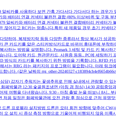
 A979 알씨카를 사용하다 보면 간혹 가다서다 가다서다 하는 경
알씨카와 배터리 연결 커넥터 불완전 결합 (80% 이상)바퀴 및 구
979 알씨카와 배터리 연결 커넥터 불완전 결합배터리 커넥터가
점은 끊어지고 RC카는 멈춥니다.특히 새 제품일 경우 초기 커
척 다양하며, 복제방지락 등등 다양한 종류라서 항상 복사가 성공
가 큰 카드키를 얇은 스티커방식카드로 바뀌어 휴대폰에 부착하여
복사하는 방법을 설명합니다. Promark 3 세팅 및 카드 키 복사하기 
 도어락 카드, 현관문카드, 사원증 등등.. PC에 세팅하기 프로마크3 
 RFID 방식의 카드키를 복사하기 위한 방법을 기록합니다. RFI
서는 RRG 라는 패키지의 프로그램이 필요합니다. 아래 링크에서 다운받습
로드합니다. (같은 날짜의 rrg_other-20240327-c183894cb4ef6654b66
심당)
갑자기 추워지는 꽃샘추위로 인해 실내에서 관람할 수 있
 화폐박물관 12:30 숯골원조냉면 (아침 겸 점심) 14:30 공립중앙과
고 어제 여행을 다녀왔습니다. 9:30 - 아침 출발 눈을 떠보니 8시
조냉면 처음 일정은 화폐박물관에 오전 관람 후 점심으로 근처 유명
2 드론 프로펠라 설치방법 드론은 모터 회전 방향에 맞추어 CW(시
러 오 설치 시 증상 측정 방향으로 기울어져 비행되지 않음 이륙