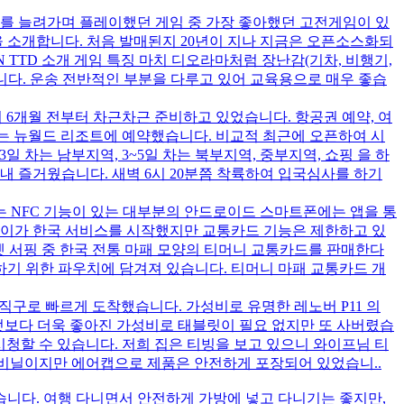
모리를 늘려가며 플레이했던 게임 중 가장 좋아했던 고전게임이 있
을 소개합니다. 처음 발매된지 20년이 지나 지금은 오픈소스화되
 TTD 소개 게임 특징 마치 디오라마처럼 장난감(기차, 비행기,
니다. 운송 전반적인 부분을 다루고 있어 교육용으로 매우 좋습
 6개월 전부터 차근차근 준비하고 있었습니다. 항공권 예약, 여
 있는 뉴월드 리조트에 예약했습니다. 비교적 최근에 오픈하여 시
 차는 남부지역, 3~5일 차는 북부지역, 중부지역, 쇼핑 을 하
내 즐거웠습니다. 새벽 6시 20분쯤 착륙하여 입국심사를 하기
 NFC 기능이 있는 대부분의 안드로이드 스마트폰에는 앱을 통
페이가 한국 서비스를 시작했지만 교통카드 기능은 제한하고 있
넷 서핑 중 한국 전통 마패 모양의 티머니 교통카드를 판매한다
기 위한 파우치에 담겨져 있습니다. 티머니 마패 교통카드 개
켓직구로 빠르게 도착했습니다. 가성비로 유명한 레노버 P11 의
무엇보다 더욱 좋아진 가성비로 태블릿이 필요 없지만 또 사버렸습
시청할 수 있습니다. 저희 집은 티빙을 보고 있으니 와이프님 티
 비닐이지만 에어캡으로 제품은 안전하게 포장되어 있었습니..
었습니다. 여행 다니면서 안전하게 가방에 넣고 다니기는 좋지만,