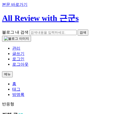
본문 바로가기
All Review with 근군s
블로그 내 검색
검색
관리
글쓰기
로그인
로그아웃
메뉴
홈
태그
방명록
반응형