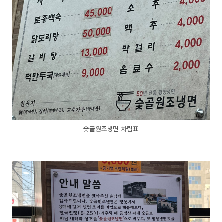
숯골원조냉면 차림표