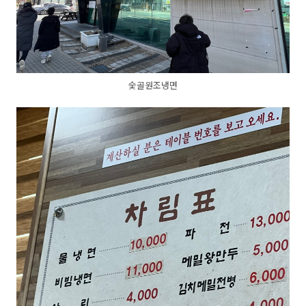
숯골원조냉면