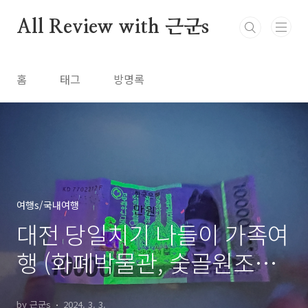
본문 바로가기
All Review with 근군s
홈
태그
방명록
여행s/국내여행
대전 당일치기 나들이 가족여
행 (화폐박물관, 숯골원조냉
면, 성심당)
by 근군s
2024. 3. 3.