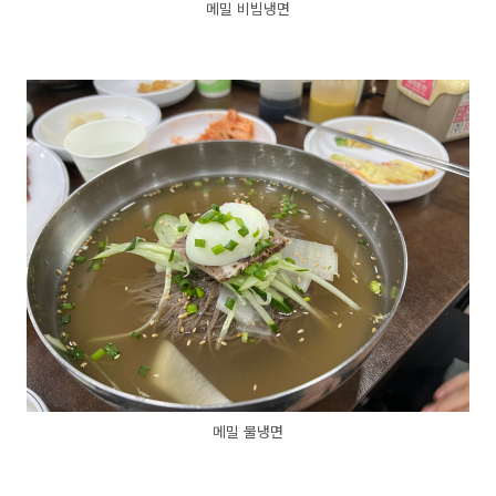
메밀 비빔냉면
메밀 물냉면